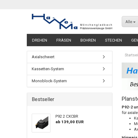
Alle
DREHEN
FRÄSEN
BOHREN
STECHEN
GE
Startsei
Axialschwert
Kassetten-System
Monoblock-System
Plans
Bestseller
P92-2 u
für axia
P92 2 CXCBR
Ka
ab 139,00 EUR
M
Ax
Hinweis