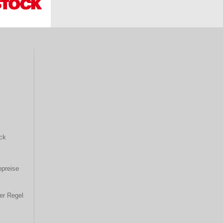
k
ck
opreise
er Regel