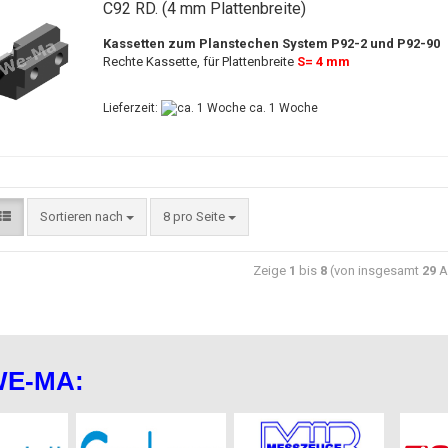
C92 RD. (4 mm Plattenbreite)
Kassetten zum Planstechen System P92-2 und P92-90
Rechte Kassette, für Plattenbreite
S= 4 mm
Lieferzeit:
ca. 1 Woche
Sortieren nach
8 pro Seite
Zeige
1
bis
8
(von insgesamt
29
Ar
WE-MA: