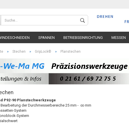
Wohnort
WINDESCHNEIDEN
SPANNEN
BETRIEBSEINRICHTUNG
MESSEN
»
»
»
te
Stechen
GripLock©
Planstechen
Konto 
techen
Passw
nd P92-90 Planstechwerkzeuge
le Bearbeitung der Durchmesserbereiche 25 mm -
∞ mm
ssetten-System
onoblock-System
ialschwert