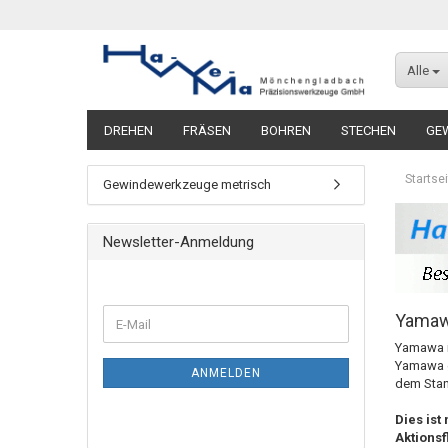
Alle
DREHEN
FRÄSEN
BOHREN
STECHEN
GE
Startsei
Gewindewerkzeuge metrisch
Newsletter-Anmeldung
Yama
Yamawa i
Yamawa ei
ANMELDEN
dem Stan
Dies ist
Aktionsf