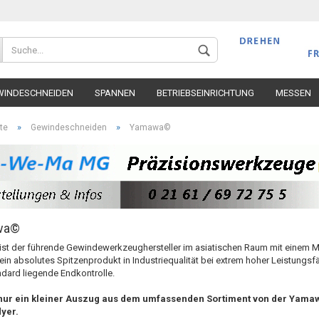
Wohnort
WINDESCHNEIDEN
SPANNEN
BETRIEBSEINRICHTUNG
MESSEN
»
»
te
Gewindeschneiden
Yamawa©
Konto 
wa©
Passw
st der führende Gewindewerkzeughersteller im asiatischen Raum mit einem Ma
n absolutes Spitzenprodukt in Industriequalität bei extrem hoher Leistungsfä
dard liegende Endkontrolle.
 nur ein kleiner Auszug aus dem umfassenden Sortiment von der Yamaw
lyer.