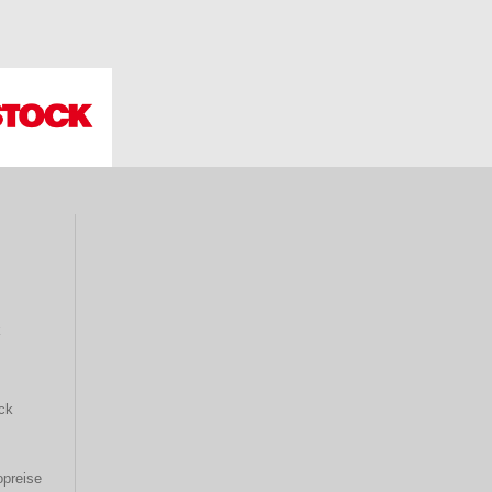
k
ck
opreise