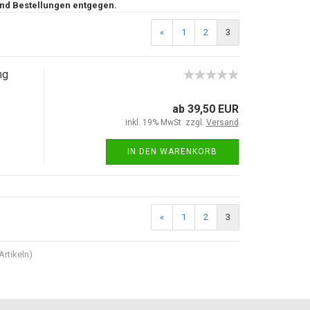
und Bestellungen entgegen.
«
1
2
3
ng
ab 39,50 EUR
inkl. 19% MwSt. zzgl.
Versand
IN DEN WARENKORB
«
1
2
3
Artikeln)